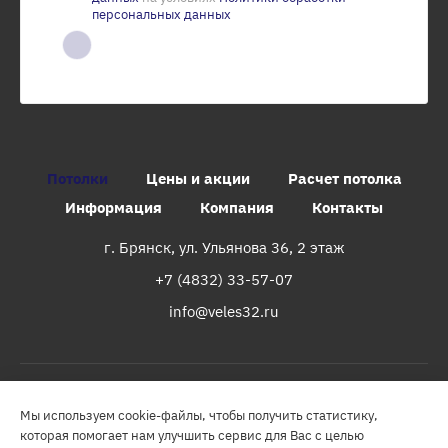
персональных данных
Потолки
Цены и акции
Расчет потолка
Информация
Компания
Контакты
г. Брянск, ул. Ульянова 36, 2 этаж
+7 (4832) 33-57-07
info@veles32.ru
© 2000-2026. ООО «Велес» — установка натяжных потолков в
Мы используем cookie-файлы, чтобы получить статистику,
Брянске и области. Все права защищены. Информация на сайте
которая помогает нам улучшить сервис для Вас с целью
носит исключительно ознакомительный характер. Все